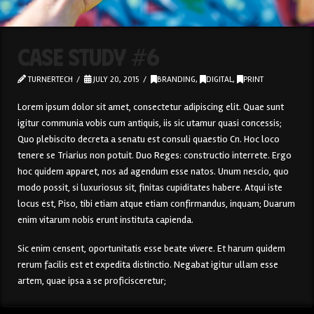
Case Study #6
TURNERTECH
JULY 20, 2015
BRANDING
,
DIGITAL
,
PRINT
Lorem ipsum dolor sit amet, consectetur adipiscing elit. Quae sunt
igitur communia vobis cum antiquis, iis sic utamur quasi concessis;
Quo plebiscito decreta a senatu est consuli quaestio Cn. Hoc loco
tenere se Triarius non potuit. Duo Reges: constructio interrete. Ergo
hoc quidem apparet, nos ad agendum esse natos. Unum nescio, quo
modo possit, si luxuriosus sit, finitas cupiditates habere. Atqui iste
locus est, Piso, tibi etiam atque etiam confirmandus, inquam; Duarum
enim vitarum nobis erunt instituta capienda.
Sic enim censent, oportunitatis esse beate vivere. Et harum quidem
rerum facilis est et expedita distinctio. Negabat igitur ullam esse
artem, quae ipsa a se proficisceretur;