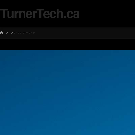
TurnerTech.ca
HOME
CASE STUDY #4