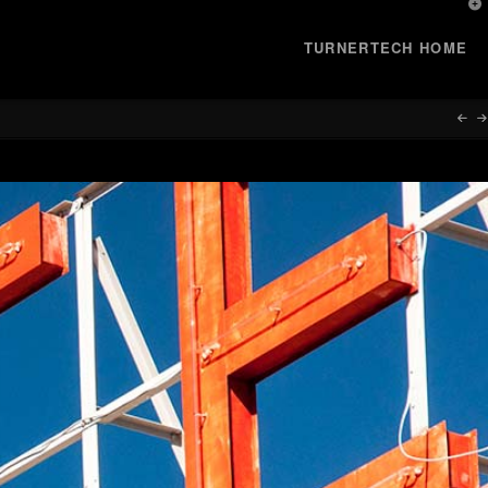
T
t
W
TURNERTECH HOME