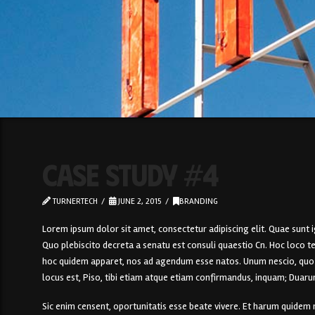
Case Study #4
TURNERTECH
JUNE 2, 2015
BRANDING
Lorem ipsum dolor sit amet, consectetur adipiscing elit. Quae sunt i
Quo plebiscito decreta a senatu est consuli quaestio Cn. Hoc loco te
hoc quidem apparet, nos ad agendum esse natos. Unum nescio, quo mod
locus est, Piso, tibi etiam atque etiam confirmandus, inquam; Duaru
Sic enim censent, oportunitatis esse beate vivere. Et harum quidem r