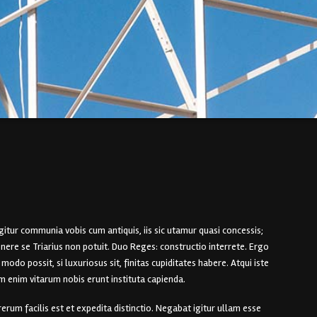
gitur communia vobis cum antiquis, iis sic utamur quasi concessis;
nere se Triarius non potuit. Duo Reges: constructio interrete. Ergo
o possit, si luxuriosus sit, finitas cupiditates habere. Atqui iste
m enim vitarum nobis erunt instituta capienda.
erum facilis est et expedita distinctio. Negabat igitur ullam esse